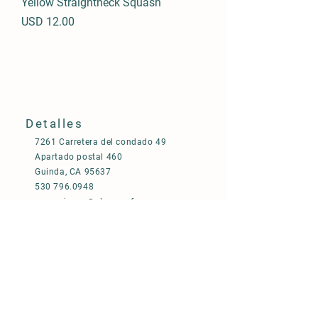
Yellow Straightneck Squash
Precio
USD 12.00
Detalles
7261 Carretera del condado 49
Apartado postal 460
Guinda, CA 95637
530 796.0948
operaciones@alemayafarm.com
©2035 por Granja Alemaya